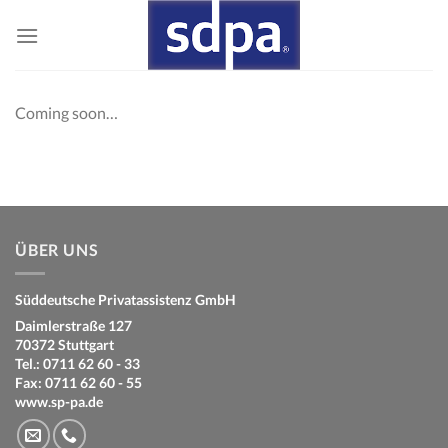
Skip
to
content
Coming soon…
ÜBER UNS
Süddeutsche Privatassistenz GmbH
Daimlerstraße 127
70372 Stuttgart
Tel.: 0711 62 60 - 33
Fax: 0711 62 60 - 55
www.sp-pa.de